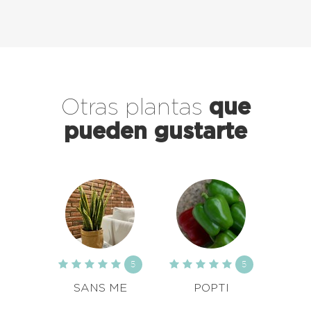
Otras plantas
que
pueden gustarte
5
5
SANS ME
POPTI