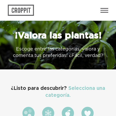
¡Valora las plantas!
Escoge entre las categorías, valora y
comenta tus preferidas! ¿Fácil, verdad?
¿Listo para descubrir?
Selecciona una
categoría.