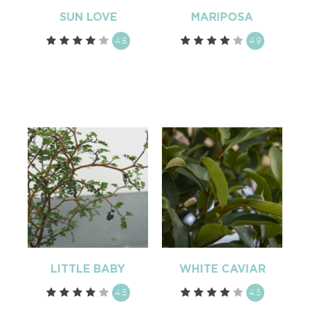
SUN LOVE
MARIPOSA
4.8
4.9
LITTLE BABY
WHITE CAVIAR
4.5
4.5