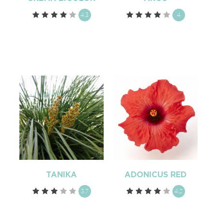
4.3
4
TANIKA
ADONICUS RED
3.7
4.2