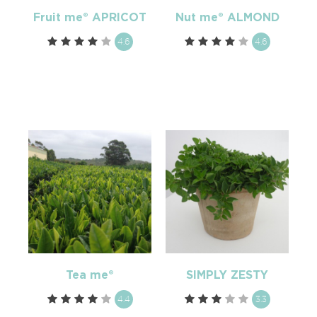
Fruit me® APRICOT
Nut me® ALMOND
4.6
4.6
Tea me®
SIMPLY ZESTY
4.4
3.3