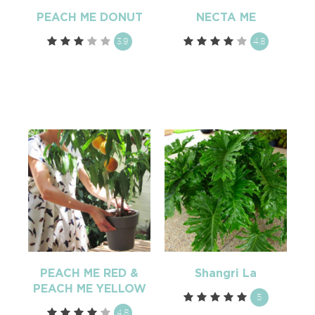
PEACH ME DONUT
NECTA ME
3.9
4.8
PEACH ME RED &
Shangri La
PEACH ME YELLOW
5
4.8