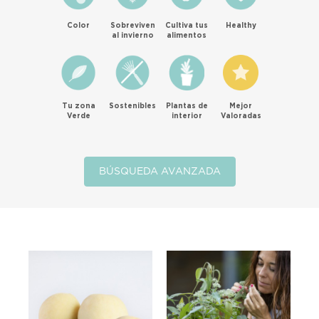
Color
Sobreviven
Cultiva tus
Healthy
al invierno
alimentos
Tu zona
Sostenibles
Plantas de
Mejor
Verde
interior
Valoradas
BÚSQUEDA AVANZADA