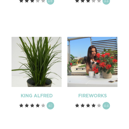
3.6
3.3
KING ALFRED
FIREWORKS
4.1
4.4