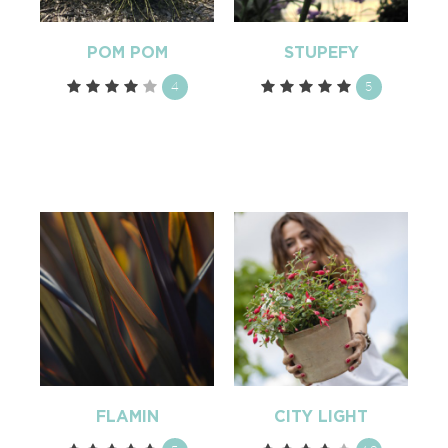
POM POM
STUPEFY
4
5
FLAMIN
CITY LIGHT