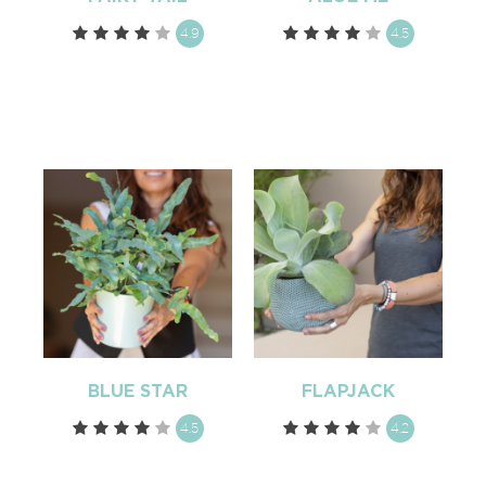
4.9
4.5
BLUE STAR
FLAPJACK
4.5
4.2