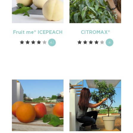
Fruit me® ICEPEACH
CITROMAX®
4.1
4