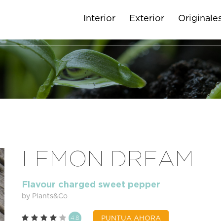
Interior
Exterior
Originale
LEMON DREAM
Flavour charged sweet pepper
by Plants&Co
4.8
PUNTUA AHORA