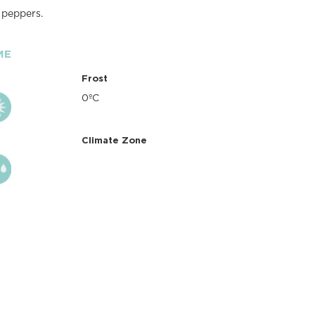
 peppers.
ME
Frost
0ºC
Climate Zone