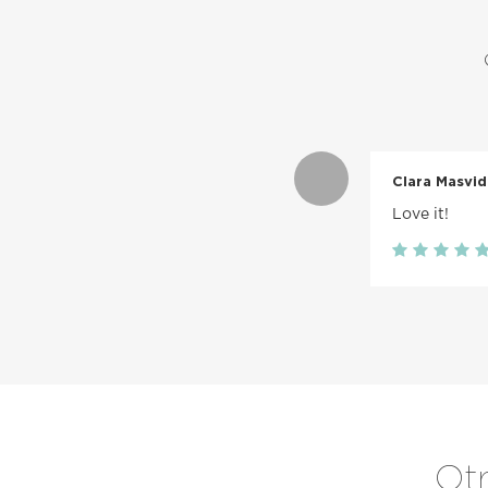
Clara Masvid
Love it!
Otr