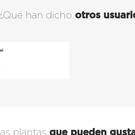
¿Qué han dicho
otros usuari
al
as plantas
que pueden gusta