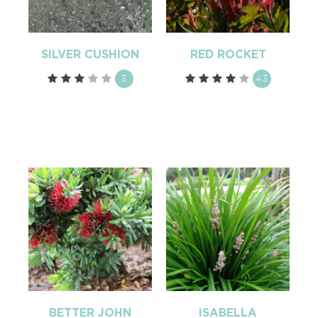
SILVER CUSHION
RED ROCKET
3
4.3
BETTER JOHN
ISABELLA