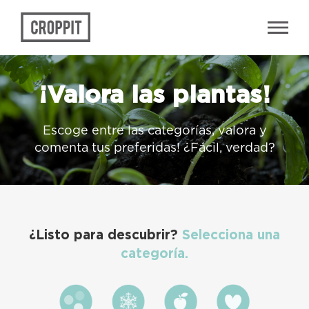
¡Valora las plantas!
Escoge entre las categorías, valora y
comenta tus preferidas! ¿Fácil, verdad?
¿Listo para descubrir?
Selecciona una
categoría.