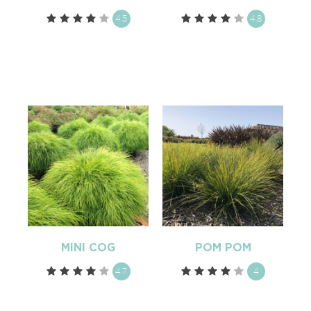
4.5
4.8
MINI COG
POM POM
4.7
4