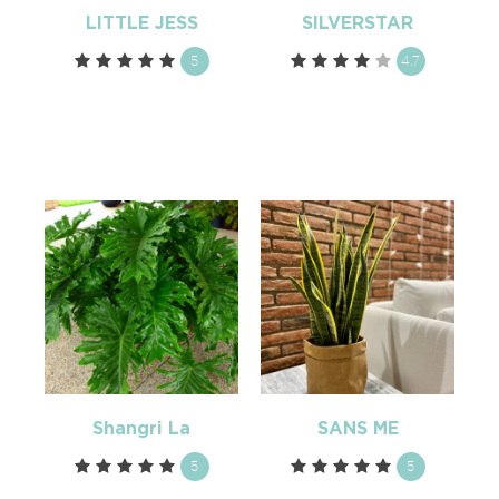
LITTLE JESS
SILVERSTAR
5
4.7
Shangri La
SANS ME
5
5