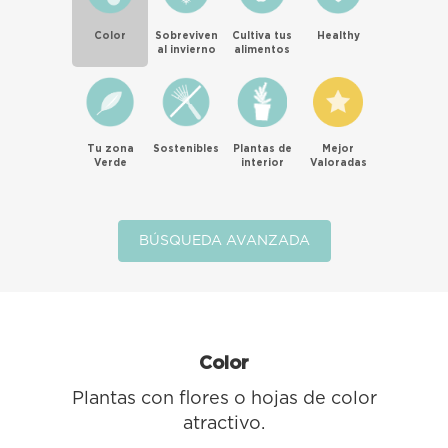
Color
Sobreviven
Cultiva tus
Healthy
al invierno
alimentos
Tu zona
Sostenibles
Plantas de
Mejor
Verde
interior
Valoradas
BÚSQUEDA AVANZADA
Color
Plantas con flores o hojas de color
atractivo.