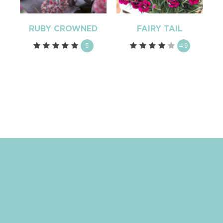
RUBY CROWNED
FAIRY TAIL
5
4.9