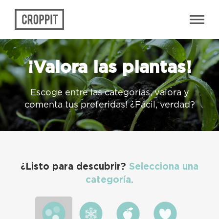
¡Valora las plantas!
Escoge entre las categorías, valora y
comenta tus preferidas! ¿Fácil, verdad?
¿Listo para descubrir?
Selecciona una
categoría.